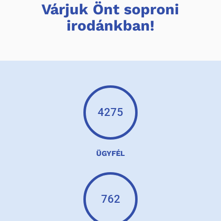
Várjuk Önt soproni
irodánkban!
4275
ÜGYFÉL
762