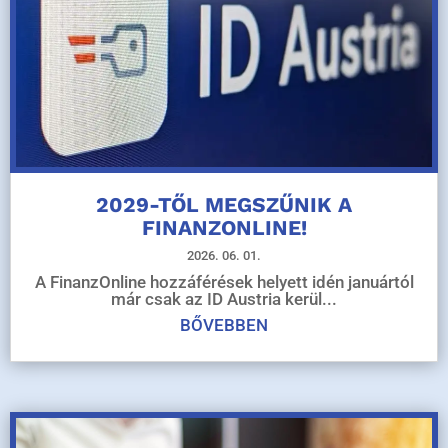
2029-TŐL MEGSZŰNIK A
FINANZONLINE!
2026. 06. 01.
A FinanzOnline hozzáférések helyett idén januártól
már csak az ID Austria kerül...
BŐVEBBEN