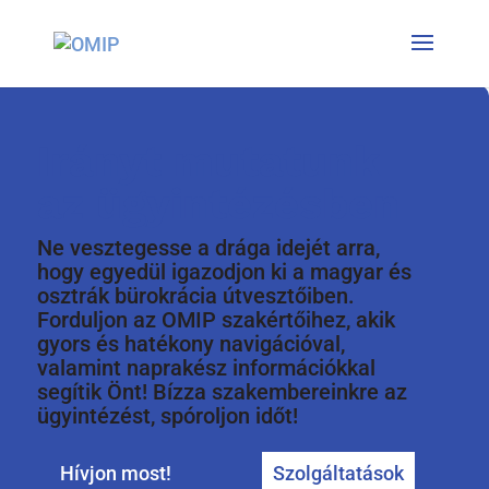
Irányt mutatunk
az ügyintézésben
Ne vesztegesse a drága idejét arra,
hogy egyedül igazodjon ki a magyar és
osztrák bürokrácia útvesztőiben.
Forduljon az OMIP szakértőihez, akik
gyors és hatékony navigációval,
valamint naprakész információkkal
segítik Önt! Bízza szakembereinkre az
ügyintézést, spóroljon időt!
Hívjon most!
Szolgáltatások