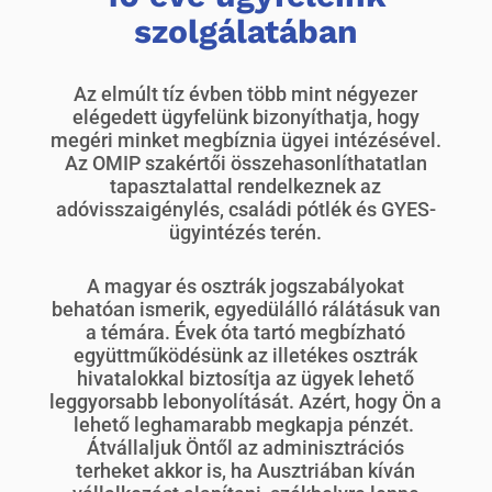
szolgálatában
Az elmúlt tíz évben több mint négyezer
elégedett ügyfelünk bizonyíthatja, hogy
megéri minket megbíznia ügyei intézésével.
Az OMIP szakértői összehasonlíthatatlan
tapasztalattal rendelkeznek az
adóvisszaigénylés, családi pótlék és GYES-
ügyintézés terén.
A magyar és osztrák jogszabályokat
behatóan ismerik, egyedülálló rálátásuk van
a témára. Évek óta tartó megbízható
együttműködésünk az illetékes osztrák
hivatalokkal biztosítja az ügyek lehető
leggyorsabb lebonyolítását. Azért, hogy Ön a
lehető leghamarabb megkapja pénzét.
Átvállaljuk Öntől az adminisztrációs
terheket akkor is, ha Ausztriában kíván